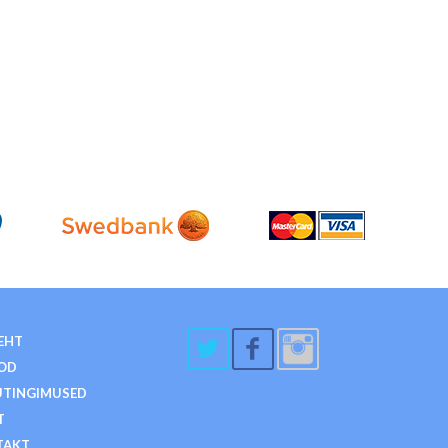
EHT
OD
TINGIMUSED
T
TAKT