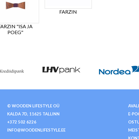
FARZIN
FARZIN "ISA JA
POEG"
© WOODEN LIFESTYLE OÜ
AVAL
KALDA 7D, 11625 TALLINN
E-PO
+372 502 6226
OSTU
INFO@WOODENLIFESTYLE.EE
MEIS
KON