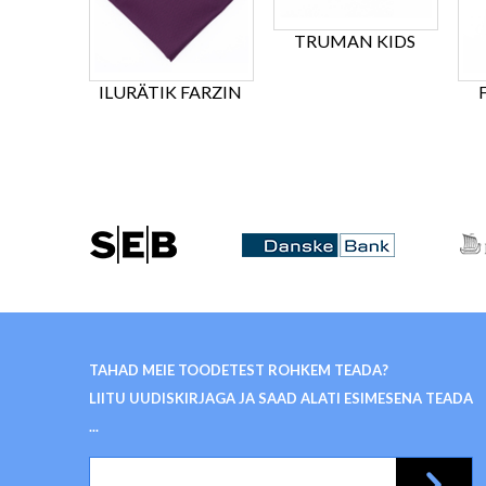
TRUMAN KIDS
ILURÄTIK FARZIN
TAHAD MEIE TOODETEST ROHKEM TEADA?
LIITU UUDISKIRJAGA JA SAAD ALATI ESIMESENA TEADA
...