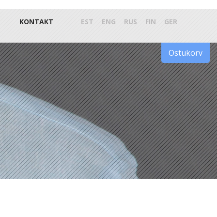
KONTAKT
EST
ENG
RUS
FIN
GER
Ostukorv