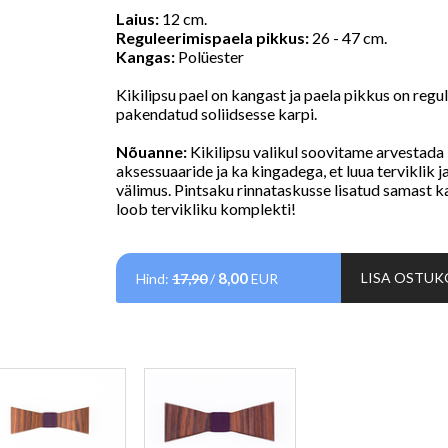
Laius:
12 cm.
Reguleerimispaela pikkus:
26 - 47 cm.
Kangas:
Polüester
Kikilipsu pael on kangast ja paela pikkus on regu
pakendatud soliidsesse karpi.
Nõuanne:
Kikilipsu valikul soovitame arvestada 
aksessuaaride ja ka kingadega, et luua terviklik ja
välimus.
Pintsaku rinnataskusse lisatud samast ka
loob tervikliku komplekti!
8,00
LISA OSTUK
Hind:
17,90
/
EUR