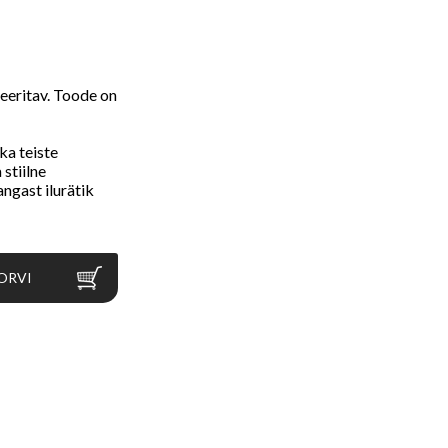
leeritav. Toode on
ka teiste
 stiilne
ngast ilurätik
ORVI