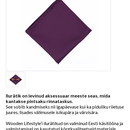
Ilurätik on levinud aksessuaar meeste seas, mida
kantakse pintsaku rinnataskus.
See sobib kandmiseks nii igapäevase kui ka piduliku riietuse
juures, lisades välimusele isikupära ja värvisära.
Wooden Lifestyle’i ilurätikud on valminud Eesti käsitööna ja
valmistamisel on kasutatud kõrgkvaliteetseid materjale.