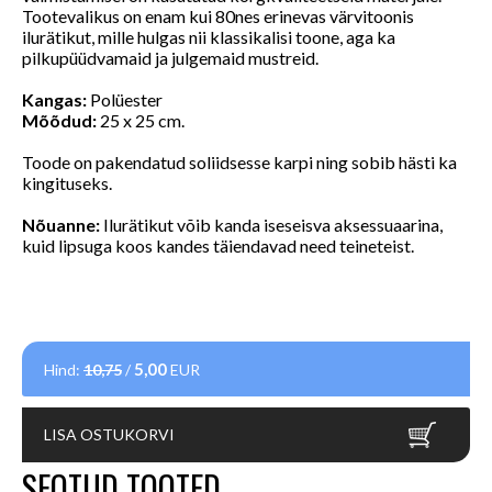
Tootevalikus on enam kui 80nes erinevas värvitoonis
ilurätikut, mille hulgas nii klassikalisi toone, aga ka
pilkupüüdvamaid ja julgemaid mustreid.
Kangas:
Polüester
Mõõdud:
25 x 25 cm.
Toode on pakendatud soliidsesse karpi ning sobib hästi ka
kingituseks.
Nõuanne:
Ilurätikut võib kanda iseseisva aksessuaarina,
kuid lipsuga koos kandes täiendavad need teineteist.
5,00
Hind:
10,75
/
EUR
LISA OSTUKORVI
SEOTUD TOOTED