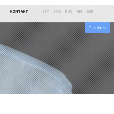
KONTAKT
EST
ENG
RUS
FIN
GER
Ostukorv