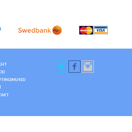
EHT
OD
TINGIMUSED
T
TAKT