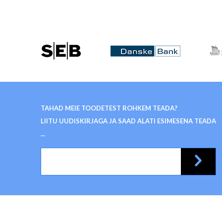
TAHAD MEIE TOODETEST ROHKEM TEADA?
LIITU UUDISKIRJAGA JA SAAD ALATI ESIMESENA TEADA
...