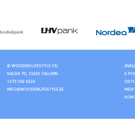
© WOODEN LIFESTYLE OÜ
AVAL
KALDA 7D, 11625 TALLINN
E-PO
+372 502 6226
OSTU
INFO@WOODENLIFESTYLE.EE
MEIS
KON