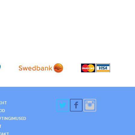
EHT
OD
TINGIMUSED
T
TAKT