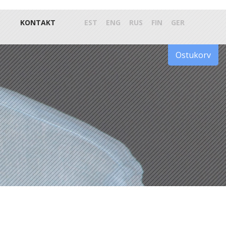
KONTAKT
EST
ENG
RUS
FIN
GER
Ostukorv