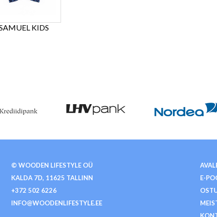
SAMUEL KIDS
© WOODEN LIFESTYLE OÜ
AVAL
KALDA 7D, 11625 TALLINN
E-PO
+372 502 6226
OSTU
INFO@WOODENLIFESTYLE.EE
MEIS
KON