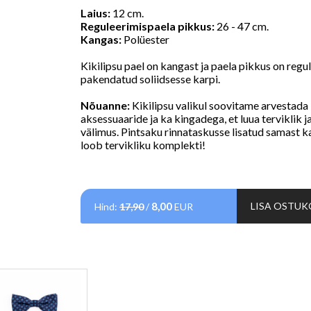
Laius:
12 cm.
Reguleerimispaela pikkus:
26 - 47 cm.
Kangas:
Polüester
Kikilipsu pael on kangast ja paela pikkus on regu
pakendatud soliidsesse karpi.
Nõuanne:
Kikilipsu valikul soovitame arvestada 
aksessuaaride ja ka kingadega, et luua terviklik ja
välimus.
Pintsaku rinnataskusse lisatud samast ka
loob tervikliku komplekti!
8,00
LISA OSTUK
Hind:
17,90
/
EUR