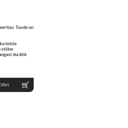
leeritav. Toode on
ka teiste
 stiilne
ngast ilurätik
ORVI