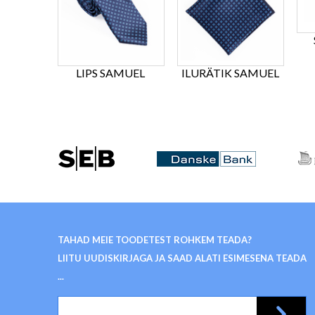
LIPS SAMUEL
ILURÄTIK SAMUEL
TAHAD MEIE TOODETEST ROHKEM TEADA?
LIITU UUDISKIRJAGA JA SAAD ALATI ESIMESENA TEADA
...