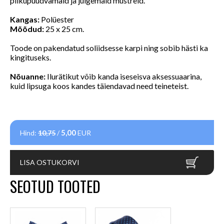
pilkupüüdvamaid ja julgemaid mustreid.
Kangas:
Polüester
Mõõdud:
25 x 25 cm.
Toode on pakendatud soliidsesse karpi ning sobib hästi ka
kingituseks.
Nõuanne:
Ilurätikut võib kanda iseseisva aksessuaarina,
kuid lipsuga koos kandes täiendavad need teineteist.
5,00
Hind:
10,75
/
EUR
LISA OSTUKORVI
SEOTUD TOOTED