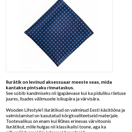
Ilurätik on levinud aksessuaar meeste seas, mida
kantakse pintsaku rinnataskus.
See sobib kandmiseks nii igapäevase kui ka piduliku riietuse
juures, lisades välimusele isikupära ja värvisära.
Wooden Lifestyle’i ilurätikud on valminud Eesti käsitööna ja
valmistamisel on kasutatud kõrgkvaliteetseid materjale.
Tootevalikus on enam kui 80nes erinevas värvitoonis
ilurätikut, mille hulgas nii klassikalisi toone, aga ka