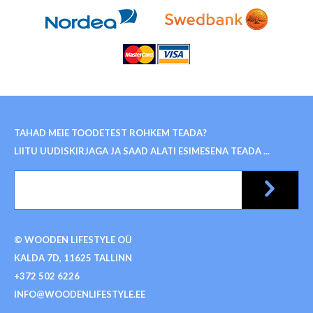
TAHAD MEIE TOODETEST ROHKEM TEADA?
LIITU UUDISKIRJAGA JA SAAD ALATI ESIMESENA TEADA ...
© WOODEN LIFESTYLE OÜ
KALDA 7D, 11625 TALLINN
+372 502 6226
INFO@WOODENLIFESTYLE.EE