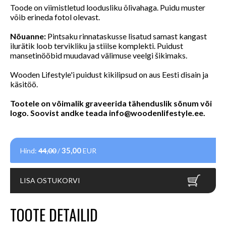
Toode on viimistletud loodusliku õlivahaga. Puidu muster
võib erineda fotol olevast.
Nõuanne:
Pintsaku rinnataskusse lisatud samast kangast
ilurätik loob tervikliku ja stiilse komplekti. Puidust
mansetinööbid muudavad välimuse veelgi šikimaks.
Wooden Lifestyle'i puidust kikilipsud on aus Eesti disain ja
käsitöö.
Tootele on võimalik graveerida tähenduslik sõnum või
logo. Soovist andke teada
info@woodenlifestyle.ee
.
35,00
Hind:
44,00
/
EUR
LISA OSTUKORVI
TOOTE DETAILID