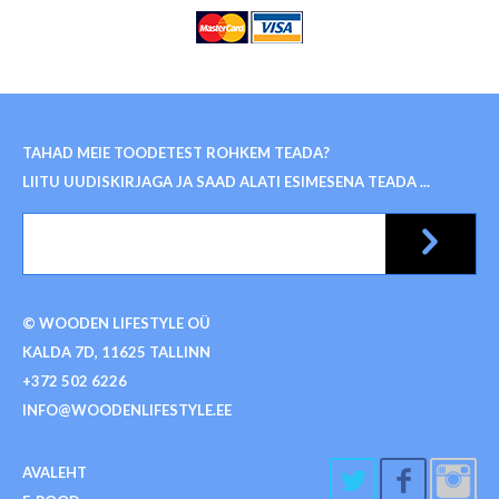
TAHAD MEIE TOODETEST ROHKEM TEADA?
LIITU UUDISKIRJAGA JA SAAD ALATI ESIMESENA TEADA ...
© WOODEN LIFESTYLE OÜ
KALDA 7D, 11625 TALLINN
+372 502 6226
INFO@WOODENLIFESTYLE.EE
AVALEHT