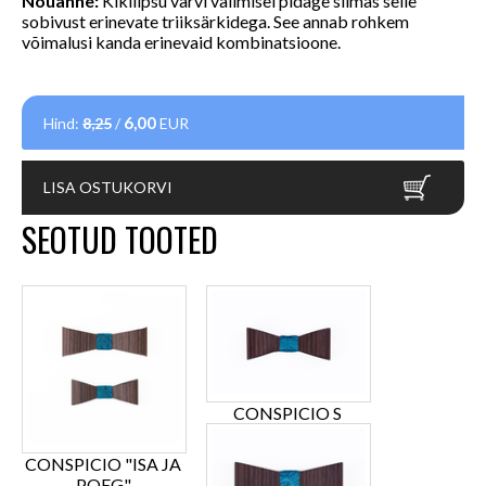
Nõuanne:
Kikilipsu värvi valimisel pidage silmas selle
sobivust erinevate triiksärkidega. See annab rohkem
võimalusi kanda erinevaid kombinatsioone.
6,00
Hind:
8,25
/
EUR
LISA OSTUKORVI
SEOTUD TOOTED
CONSPICIO S
CONSPICIO "ISA JA
POEG"