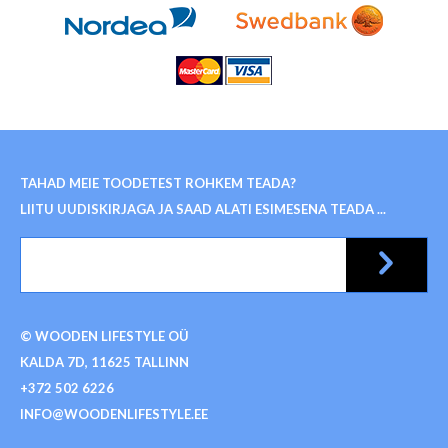
TAHAD MEIE TOODETEST ROHKEM TEADA?
LIITU UUDISKIRJAGA JA SAAD ALATI ESIMESENA TEADA ...
© WOODEN LIFESTYLE OÜ
KALDA 7D, 11625 TALLINN
+372 502 6226
INFO@WOODENLIFESTYLE.EE