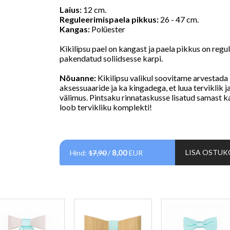
Laius:
12 cm.
Reguleerimispaela pikkus:
26 - 47 cm.
Kangas:
Polüester
Kikilipsu pael on kangast ja paela pikkus on regu
pakendatud soliidsesse karpi.
Nõuanne:
Kikilipsu valikul soovitame arvestada 
aksessuaaride ja ka kingadega, et luua terviklik ja
välimus.
Pintsaku rinnataskusse lisatud samast ka
loob tervikliku komplekti!
8,00
LISA OSTUK
Hind:
17,90
/
EUR