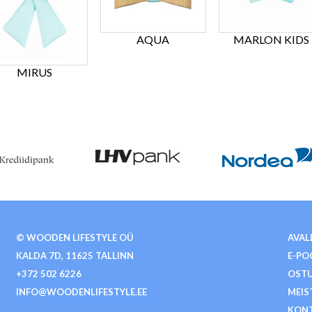
AQUA
MARLON KIDS
MIRUS
© WOODEN LIFESTYLE OÜ
AVAL
KALDA 7D, 11625 TALLINN
E-PO
+372 502 6226
OSTU
INFO@WOODENLIFESTYLE.EE
MEIS
KON