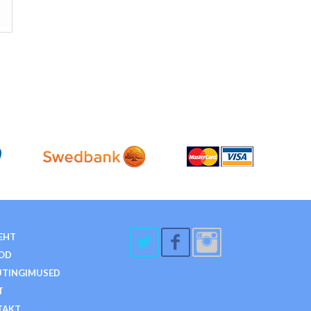
EHT
OD
TINGIMUSED
T
TAKT