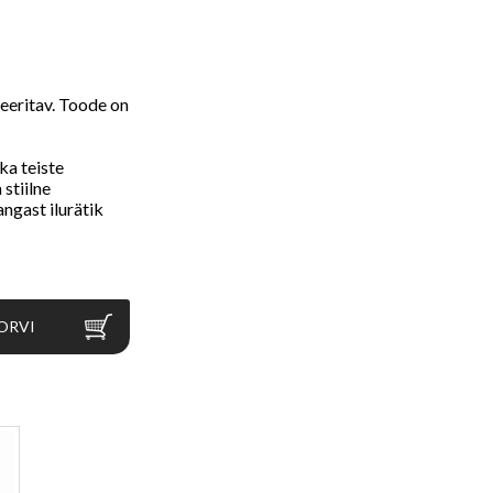
leeritav. Toode on
ka teiste
 stiilne
ngast ilurätik
ORVI