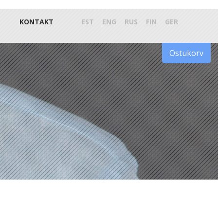
KONTAKT
EST
ENG
RUS
FIN
GER
Ostukorv