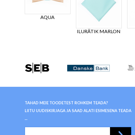
AQUA
ILURÄTIK MARLON
TAHAD MEIE TOODETEST ROHKEM TEADA?
LIITU UUDISKIRJAGA JA SAAD ALATI ESIMESENA TEADA
...