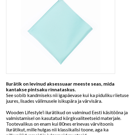
Ilurätik on levinud aksessuaar meeste seas, mida
kantakse pintsaku rinnataskus.
See sobib kandmiseks nii igapäevase kui ka piduliku riietuse
juures, lisades välimusele isikupära ja värvisära.
Wooden Lifestyle’i ilurätikud on valminud Eesti käsitööna ja
valmistamisel on kasutatud kõrgkvaliteetseid materjale.
Tootevalikus on enam kui 80nes erinevas värvitoonis
ilurätikut, mille hulgas nii klassikalisi toone, aga ka