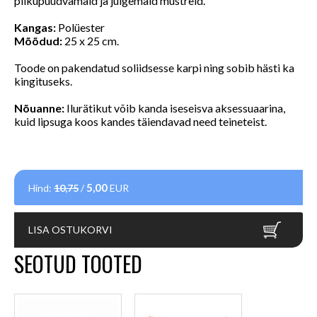
pilkupüüdvamaid ja julgemaid mustreid.
Kangas:
Polüester
Mõõdud:
25 x 25 cm.
Toode on pakendatud soliidsesse karpi ning sobib hästi ka
kingituseks.
Nõuanne:
Ilurätikut võib kanda iseseisva aksessuaarina,
kuid lipsuga koos kandes täiendavad need teineteist.
5,00
Hind:
10,75
/
EUR
LISA OSTUKORVI
SEOTUD TOOTED