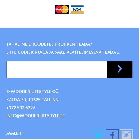
TAHAD MEIE TOODETEST ROHKEM TEADA?
LIITU UUDISKIRJAGA JA SAAD ALATI ESIMESENA TEADA ...
© WOODEN LIFESTYLE OÜ
KALDA 7D, 11625 TALLINN
+372 502 6226
INFO@WOODENLIFESTYLE.EE
AVALEHT