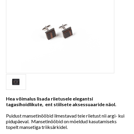
Hea võimalus lisada riietusele elegantsi
tagasihoidlikute, ent stiilsete aksessuaaride näol.
Puidust mansetinööbid ilmestavad teie riietust nii argi- kui
pidupäeval. Mansetinööbid on mõeldud kasutamiseks
topelt mansetiga triiksärkidel.