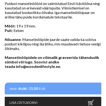
Puidust mansetinööbid on valmistatud Eesti käsitööna ning
kasutatud on erinevaid väärispuite. Viimistlemisel on
kasutatud looduslikku õlivaha. Iga mansetinööbipaar on
eriline tänu puidu kordumatule tekstuurile.
Mõõt:
19 x 19 mm.
Puit:
Eeben
Nõuanne:
Mansetinööpide juurde saate valida ka sobiva
puidust kikilipsu ning ilurätiku, mis muudavad riietuse veelgi
šikimaks.
Mansetinööpidele on võimalik graveerida tähenduslik
sümbol või logo. Soovist andke
teada
info@woodenlifestyle.ee
.
25,00
Hind:
35,00
/
EUR
LISA OSTUKORVI