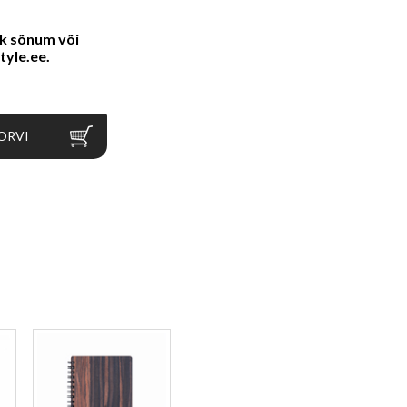
ik sõnum või
tyle.ee
.
ORVI