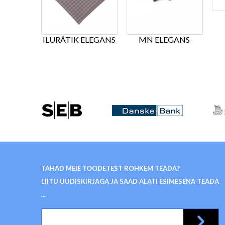
ILURÄTIK ELEGANS
MN ELEGANS
TAHAD MEIE TOODETEST ROHKEM TEADA?
LIITU UUDISKIRJAGA JA SAAD ALATI ESIMESENA TEADA
...