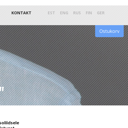
KONTAKT
EST
ENG
RUS
FIN
GER
Ostukorv
"
oliidsele
istvast