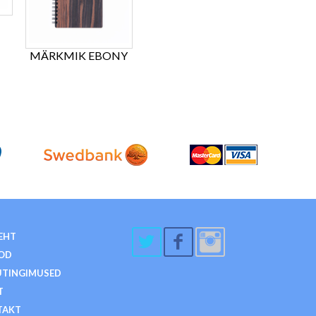
MÄRKMIK EBONY
EHT
OD
TINGIMUSED
T
TAKT