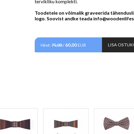
tervikliku komplekti.
Toodetele on võimalik graveerida tähendusl
logo. Soovist andke teada
info@woodenlifes
60,00
LISA OSTUK
Hind:
75,00
/
EUR