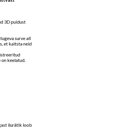
ud 3D puidust
 tugeva surve all
, et kaitsta neid
istreeritud
 on keelatud.
ast ilurätik loob