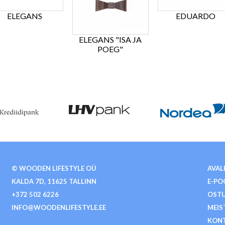
ELEGANS
EDUARDO
ELEGANS "ISA JA
POEG"
© WOODEN LIFESTYLE OÜ
AVAL
KALDA 7D, 11625 TALLINN
E-PO
+372 502 6226
OSTU
INFO@WOODENLIFESTYLE.EE
MEIS
KON