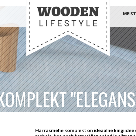
MEIST
KOMPLEKT "ELEGANS
Härrasmehe komplekt on ideaalne kingiidee s
mehele, kes peab lugu väljapeetud ja silmapa