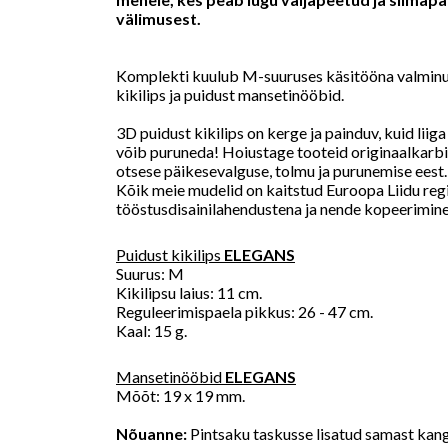
välimusest.
Komplekti kuulub M-suuruses käsitööna valmin
kikilips ja puidust mansetinööbid.
3D puidust kikilips on kerge ja painduv, kuid liiga
võib puruneda! Hoiustage tooteid originaalkarbis
otsese päikesevalguse, tolmu ja purunemise eest.
Kõik meie mudelid on kaitstud Euroopa Liidu reg
tööstusdisainilahendustena ja nende kopeerimine
Puidust kikilips
ELEGANS
Suurus: M
Kikilipsu laius: 11 cm.
Reguleerimispaela pikkus: 26 - 47 cm.
Kaal: 15 g.
Mansetinööbid
ELEGANS
Mõõt: 19 x 19 mm.
Nõuanne:
Pintsaku taskusse lisatud samast kang