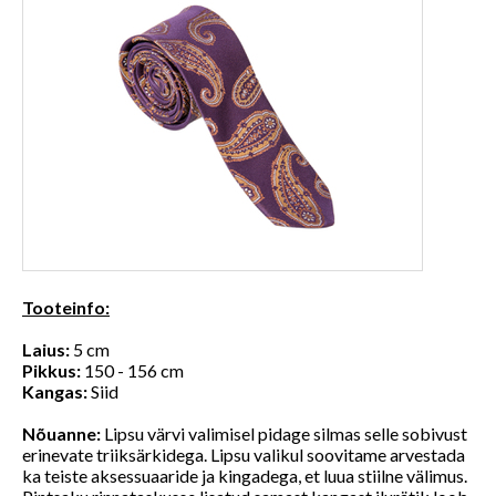
Tooteinfo:
Laius:
5 cm
Pikkus:
150 - 156 cm
Kangas:
Siid
Nõuanne:
Lipsu värvi valimisel pidage silmas selle sobivust
erinevate triiksärkidega. Lipsu valikul soovitame arvestada
ka teiste aksessuaaride ja kingadega, et luua stiilne välimus.