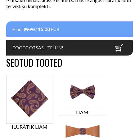
Pintsaku rinnataskusse lisatud samast kangast ilurätik loob
tervikliku komplekti.
15,00
Hind:
29,90
/
EUR
TOODE OTSAS - TELLIN!
SEOTUD TOOTED
LIAM
ILURÄTIK LIAM