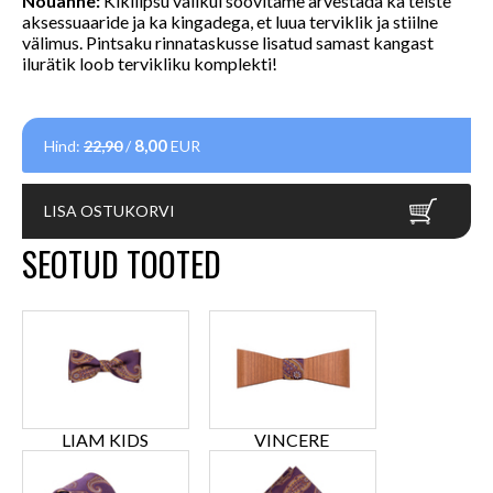
Nõuanne:
Kikilipsu valikul soovitame arvestada ka teiste
aksessuaaride ja ka kingadega, et luua terviklik ja stiilne
välimus.
Pintsaku rinnataskusse lisatud samast kangast
ilurätik loob tervikliku komplekti!
8,00
Hind:
22,90
/
EUR
LISA OSTUKORVI
SEOTUD TOOTED
LIAM KIDS
VINCERE