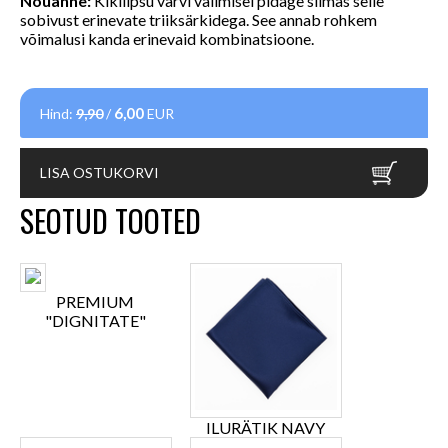
Nõuanne:
Kikilipsu värvi valimisel pidage silmas selle
sobivust erinevate triiksärkidega. See annab rohkem
võimalusi kanda erinevaid kombinatsioone.
6,00
Hind:
9,90
/
EUR
LISA OSTUKORVI
SEOTUD TOOTED
PREMIUM
"DIGNITATE"
ILURÄTIK NAVY