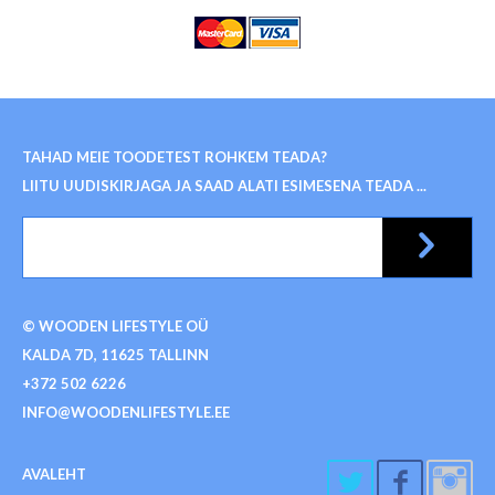
TAHAD MEIE TOODETEST ROHKEM TEADA?
LIITU UUDISKIRJAGA JA SAAD ALATI ESIMESENA TEADA ...
© WOODEN LIFESTYLE OÜ
KALDA 7D, 11625 TALLINN
+372 502 6226
INFO@WOODENLIFESTYLE.EE
AVALEHT