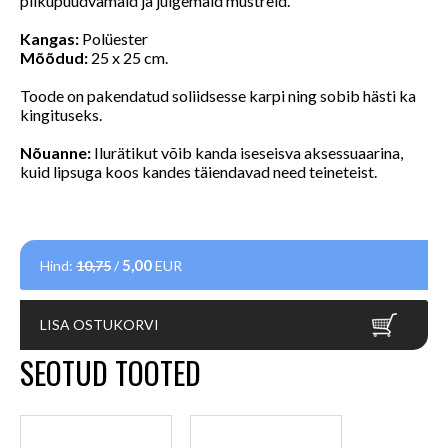
pilkupüüdvamaid ja julgemaid mustreid.
Kangas:
Polüester
Mõõdud:
25 x 25 cm.
Toode on pakendatud soliidsesse karpi ning sobib hästi ka
kingituseks.
Nõuanne:
Ilurätikut võib kanda iseseisva aksessuaarina,
kuid lipsuga koos kandes täiendavad need teineteist.
5,00
Hind:
10,75
/
EUR
LISA OSTUKORVI
SEOTUD TOOTED