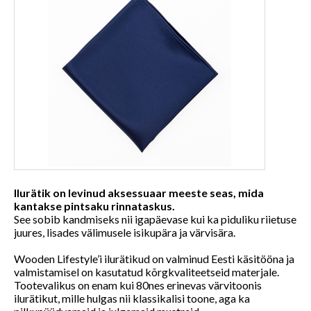
Ilurätik on levinud aksessuaar meeste seas, mida
kantakse pintsaku rinnataskus.
See sobib kandmiseks nii igapäevase kui ka piduliku riietuse
juures, lisades välimusele isikupära ja värvisära.
Wooden Lifestyle’i ilurätikud on valminud Eesti käsitööna ja
valmistamisel on kasutatud kõrgkvaliteetseid materjale.
Tootevalikus on enam kui 80nes erinevas värvitoonis
ilurätikut, mille hulgas nii klassikalisi toone, aga ka