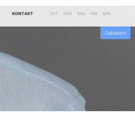
KONTAKT
EST
ENG
RUS
FIN
GER
Ostukorv