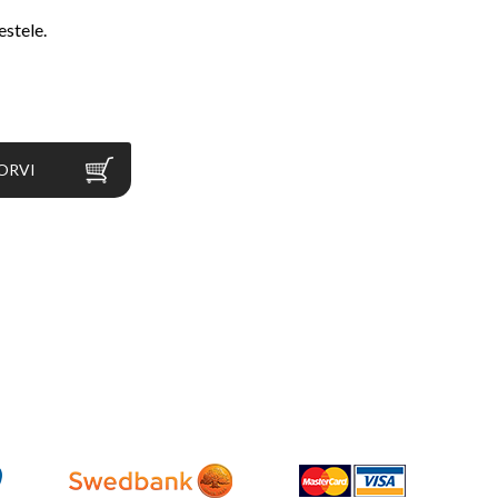
estele.
ORVI