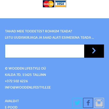
TAHAD MEIE TOODETEST ROHKEM TEADA?
LIITU UUDISKIRJAGA JA SAAD ALATI ESIMESENA TEADA ...
© WOODEN LIFESTYLE OÜ
KALDA 7D, 11625 TALLINN
+372 502 6226
INFO@WOODENLIFESTYLE.EE
AVALEHT
E-POOD