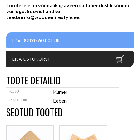
Toodetele on võimalik graveerida tähenduslik sõnum
või logo. Soovist andke
teada
info@woodenlifestyle.ee
.
60,00
Hind:
82,00
/
EUR
LISA OSTUKORVI
TOOTE DETAILID
KUJU
Kumer
PUIDU LIIK
Eeben
SEOTUD TOOTED