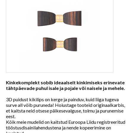
Kinkekomplekt sobib ideaalselt kinkimiseks erinevate
tähtpäevade puhul isale ja pojale või naisele ja mehele.
3D puidust kikilips on kerge ja painduv, kuid liiga tugeva
surve all võib puruneda! Hoiustage tooteid originaalkarbis,
et kaitsta neid otsese päikesevalguse, tolmu ja purunemise
eest.
Kõik meie mudelid on kaitstud Euroopa Liidu registreeritud
tööstusdisainilahendustena ja nende kopeerimine on