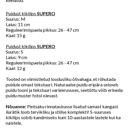
keelatud.
Puidust kikilips
SUPERO
Suurus: M
Laius: 11 cm
Reguleerimispaela pikkus: 26 - 47 cm
Kaal: 15 g
Puidust kikilips
SUPERO
Suurus: S
Laius: 9 cm
Reguleerimispaela pikkus: 26 - 47 cm
Kaal: 12 g
Tooted on viimistletud loodusliku õlivahaga, et rõhutada
puidule omast tekstuuri. Naturaalse puidu eripära seisneb
puidu tooni ja tekstuuri varieeruvuses, seetõttu võib erineda
puidu muster fotol olevast.
Nõuanne:
Pintsaku rinnataskusse lisatud samast kangast
ilurätik loob tervikliku ja stiilse komplekti! S-suuruses
kikilips sobib kandmiseks kuni 10-aastastele lastele kui ka
naistele.