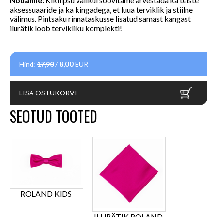
Nõuanne:
Kikilipsu valikul soovitame arvestada ka teiste
aksessuaaride ja ka kingadega, et luua terviklik ja stiilne
välimus.
Pintsaku rinnataskusse lisatud samast kangast
ilurätik loob tervikliku komplekti!
8,00
Hind:
17,90
/
EUR
LISA OSTUKORVI
SEOTUD TOOTED
ROLAND KIDS
ILURÄTIK ROLAND