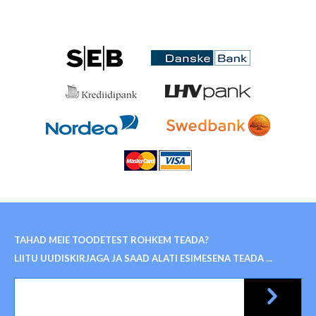
TAHAD MEIE TOODETEST ROHKEM TEADA?
LIITU UUDISKIRJAGA JA SAAD ALATI ESIMESENA TEADA ...