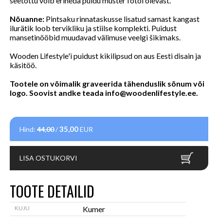
seetõttu võib erineda puidu muster fotol olevast.
Nõuanne:
Pintsaku rinnataskusse lisatud samast kangast
ilurätik loob tervikliku ja stiilse komplekti. Puidust
mansetinööbid muudavad välimuse veelgi šikimaks.
Wooden Lifestyle'i puidust kikilipsud on aus Eesti disain ja
käsitöö.
Tootele on võimalik graveerida tähenduslik sõnum või
logo. Soovist andke teada
info@woodenlifestyle.ee
.
35,00
Hind:
44,00
/
EUR
LISA OSTUKORVI
TOOTE DETAILID
KUJU
Kumer