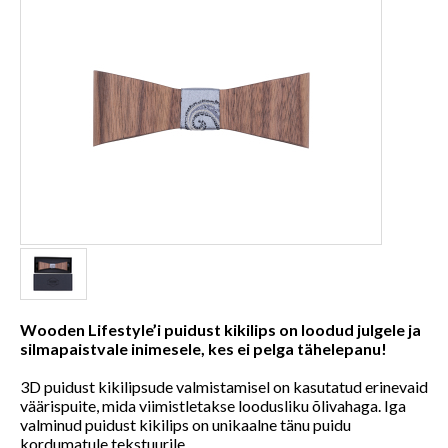
Wooden Lifestyle’i puidust kikilips on loodud julgele ja
silmapaistvale inimesele, kes ei pelga tähelepanu!
3D puidust kikilipsude valmistamisel on kasutatud erinevaid
väärispuite, mida viimistletakse loodusliku õlivahaga. Iga
valminud puidust kikilips on unikaalne tänu puidu
kordumatule tekstuurile.