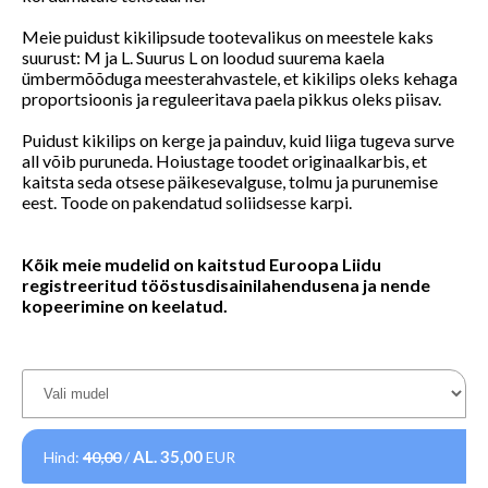
Meie puidust kikilipsude tootevalikus on meestele kaks
suurust: M ja L. Suurus L on loodud suurema kaela
ümbermõõduga meesterahvastele, et kikilips oleks kehaga
proportsioonis ja reguleeritava paela pikkus oleks piisav.
Puidust kikilips on kerge ja painduv, kuid liiga tugeva surve
all võib puruneda. Hoiustage toodet originaalkarbis, et
kaitsta seda otsese päikesevalguse, tolmu ja purunemise
eest. Toode on pakendatud soliidsesse karpi.
Kõik meie mudelid on kaitstud Euroopa Liidu
registreeritud tööstusdisainilahendusena ja nende
kopeerimine on keelatud.
AL.
35,00
Hind:
40,00
/
EUR