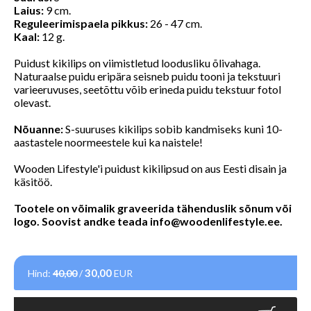
Laius:
9 cm.
Reguleerimispaela pikkus:
26 - 47 cm.
Kaal:
12 g.
Puidust kikilips on viimistletud loodusliku õlivahaga.
Naturaalse puidu eripära seisneb puidu tooni ja tekstuuri
varieeruvuses, seetõttu võib erineda puidu tekstuur fotol
olevast.
Nõuanne:
S-suuruses kikilips sobib kandmiseks kuni 10-
aastastele noormeestele kui ka naistele!
Wooden Lifestyle'i puidust kikilipsud on aus Eesti disain ja
käsitöö.
Tootele on võimalik graveerida tähenduslik sõnum või
logo. Soovist andke teada
info@woodenlifestyle.ee
.
30,00
Hind:
40,00
/
EUR