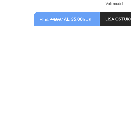
AL.
35,00
LISA OSTUK
Hind:
44,00
/
EUR