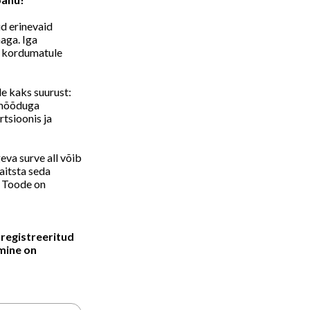
d erinevaid
haga. Iga
du kordumatule
e kaks suurust:
rmõõduga
rtsioonis ja
geva surve all võib
aitsta seda
. Toode on
 registreeritud
mine on