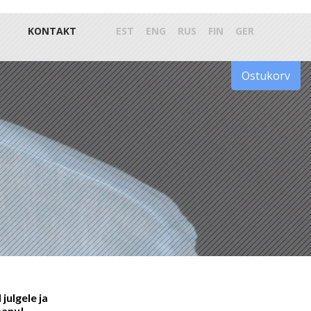
KONTAKT
EST
ENG
RUS
FIN
GER
Ostukorv
julgele ja
panu!