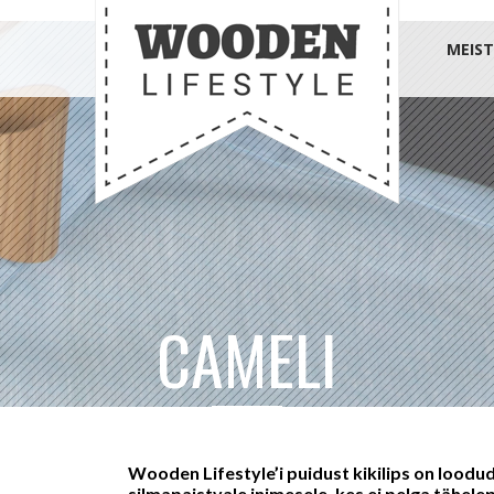
MEIST
CAMELI
Wooden Lifestyle’i puidust kikilips on loodud 
silmapaistvale inimesele, kes ei pelga tähele