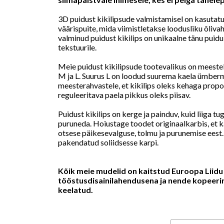
3D puidust kikilipsude valmistamisel on kasutatu
väärispuite, mida viimistletakse loodusliku õliva
valminud puidust kikilips on unikaalne tänu pui
tekstuurile.
Meie puidust kikilipsude tootevalikus on meestel
M ja L. Suurus L on loodud suurema kaela ümbe
meesterahvastele, et kikilips oleks kehaga propo
reguleeritava paela pikkus oleks piisav.
Puidust kikilips on kerge ja painduv, kuid liiga tu
puruneda. Hoiustage toodet originaalkarbis, et k
otsese päikesevalguse, tolmu ja purunemise eest
pakendatud soliidsesse karpi.
Kõik meie mudelid on kaitstud Euroopa Liidu
tööstusdisainilahendusena ja nende kopeeri
keelatud.