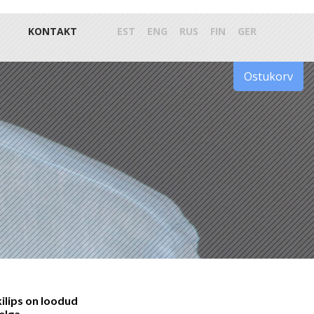
KONTAKT
EST
ENG
RUS
FIN
GER
Ostukorv
ilips on loodud
pelga