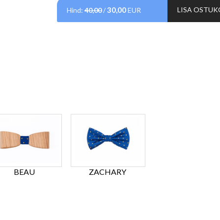
30,00
LISA OSTUK
Hind:
40,00
/
EUR
BEAU
ZACHARY