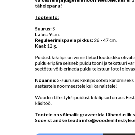
tähelepanu!
Tooteinfo:
Suurus:
S
Laius:
9 cm.
Reguleerimispaela pikkus:
26 - 47 cm.
Kaal:
12 g.
Puidust kikilips on viimistletud loodusliku õliva
puidu eripära seisneb puidu tooni ja tekstuuri var
seetõttu võib erineda puidu tekstuur fotol olevas
Nõuanne:
S-suuruses kikilips sobib kandmiseks 
aastastele noormeestele kui ka naistele!
Wooden Lifestyle'i puidust kikilipsud on aus Eesti
käsitöö.
Tootele on võimalik graveerida tähenduslik 
Soovist andke teada
info@woodenlifestyle.