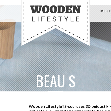
MEIST
BEAU S
Wooden Lifestyle’i S-suuruses 3D puidust kik
väikestele ja julgetele noormeestele, kes ei 