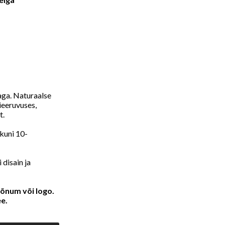
haga. Naturaalse
ieeruvuses,
t.
kuni 10-
 disain ja
sõnum või logo.
ee
.