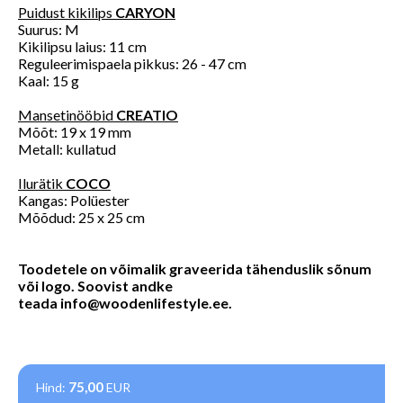
Puidust kikilips
CARYON
Suurus: M
Kikilipsu laius: 11 cm
Reguleerimispaela pikkus: 26 - 47 cm
Kaal: 15 g
Mansetinööbid
CREATIO
Mõõt: 19 x 19 mm
Metall: kullatud
Ilurätik
COCO
Kangas: Polüester
Mõõdud: 25 x 25 cm
Toodetele on võimalik graveerida tähenduslik sõnum
või logo. Soovist andke
teada
info@woodenlifestyle.ee
.
75,00
Hind:
EUR