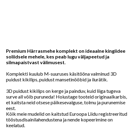
Premium Härrasmehe komplekt on ideaalne kingiidee
soliidsele mehele, kes peab lugu väljapeetud ja
silmapaistvast välimusest.
Komplekti kuulub M-suuruses käsitööna valminud 3D
puidust kikilips, puidust mansetinööbid ja ilurätik.
3D puidust kikilips on kerge ja painduv, kuid liiga tugeva
surve all võib puruneda! Hoiustage tooteid originaalkarbis,
et kaitsta neid otsese päikesevalguse, tolmu ja purunemise
eest.
Kõik meie mudelid on kaitstud Euroopa Liidu registreeritud
tööstusdisainilahendustena ja nende kopeerimine on
keelatud.