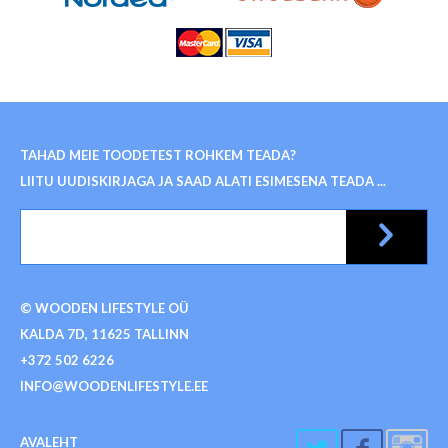
TAHAD MEIE TOODETEST ROHKEM TEADA?
LIITU UUDISKIRJAGA JA SAAD ALATI ESIMESENA TEADA ...
© WOODEN LIFESTYLE OÜ
KALDA 7D, 11625 TALLINN
+372 502 6226
INFO@WOODENLIFESTYLE.EE
AVALEHT