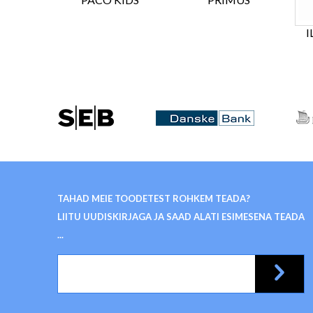
I
TAHAD MEIE TOODETEST ROHKEM TEADA?
LIITU UUDISKIRJAGA JA SAAD ALATI ESIMESENA TEADA
...