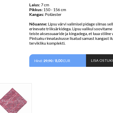
Laius:
7 cm
Pikkus:
150 - 156 cm
Kangas:
Polüester
Nõuanne:
Lipsu värvi valimisel pidage silmas sel
erinevate triiksärkidega. Lipsu valikul soovitame
teiste aksessuaaride ja kingadega, et luua stiilne
Pintsaku rinnataskusse lisatud samast kangast il
tervikliku komplekti.
8,00
LISA OSTUK
Hind:
29,90
/
EUR