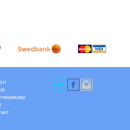
EHT
OD
TINGIMUSED
T
TAKT