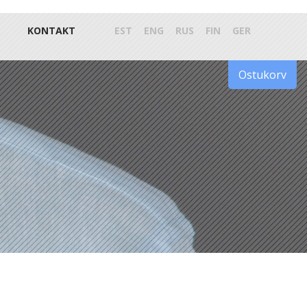
KONTAKT
EST
ENG
RUS
FIN
GER
Ostukorv