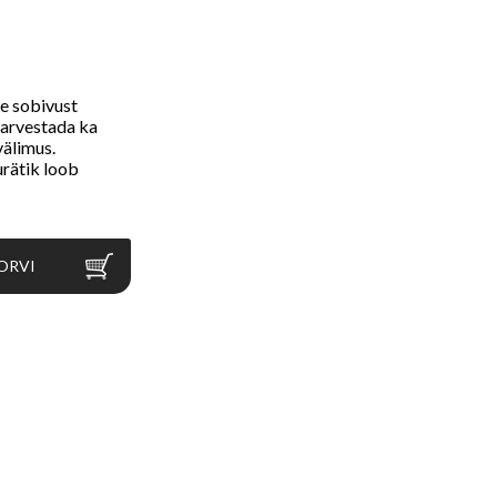
le sobivust
 arvestada ka
 välimus.
urätik loob
ORVI