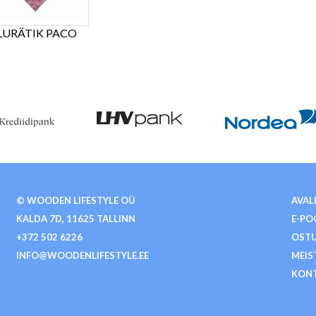
LURÄTIK PACO
© WOODEN LIFESTYLE OÜ
AVAL
KALDA 7D, 11625 TALLINN
E-PO
+372 502 6226
OSTU
INFO@WOODENLIFESTYLE.EE
MEIS
KON