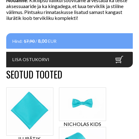
Nõuanne:
Kikilipsu valikul soovitame arvestada ka teiste
aksessuaaride ja ka kingadega, et luua terviklik ja stiilne
välimus.
Pintsaku rinnataskusse lisatud samast kangast
ilurätik loob tervikliku komplekti!
8,00
Hind:
17,90
/
EUR
LISA OSTUKORVI
SEOTUD TOOTED
NICHOLAS KIDS
ILURÄTIK