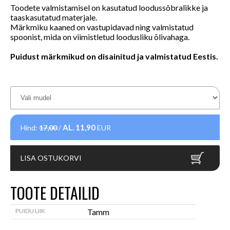
Toodete valmistamisel on kasutatud loodussõbralikke ja
taaskasutatud materjale.
Märkmiku kaaned on vastupidavad ning valmistatud
spoonist, mida on viimistletud loodusliku õlivahaga.
Puidust märkmikud on disainitud ja valmistatud Eestis.
AL.
11,90
Hind:
17,00
/
EUR
LISA OSTUKORVI
TOOTE DETAILID
PUIDU LIIK
Tamm