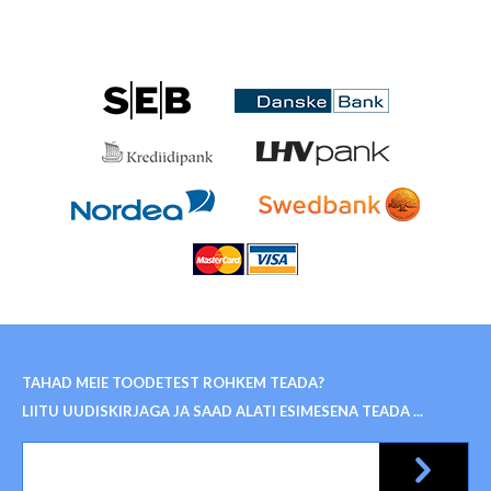
TAHAD MEIE TOODETEST ROHKEM TEADA?
LIITU UUDISKIRJAGA JA SAAD ALATI ESIMESENA TEADA ...