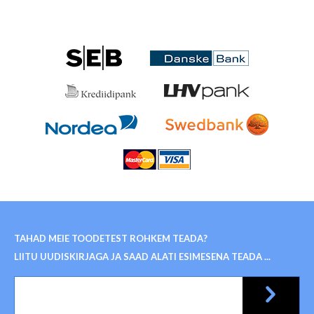
TAHAD MEIE TOODETEST ROHKEM TEADA?
LIITU UUDISKIRJAGA JA SAAD ALATI ESIMESENA TEADA ...