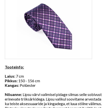
Tooteinfo:
Laius:
7 cm
Pikkus:
150 - 156 cm
Kangas:
Polüester
Nõuanne:
Lipsu värvi valimisel pidage silmas selle sobivust
erinevate triiksärkidega. Lipsu valikul soovitame arvestada
ka teiste aksessuaaride ja kingadega, et luua stiilne välimus.