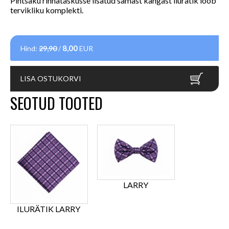
Pintsaku rinnataskusse lisatud samast kangast ilurätik loob
tervikliku komplekti.
8,00
Hind:
29,90
/
EUR
LISA OSTUKORVI
SEOTUD TOOTED
LARRY
ILURÄTIK LARRY