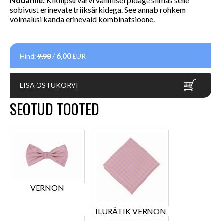
Nõuanne:
Kikilipsu värvi valimisel pidage silmas selle
sobivust erinevate triiksärkidega. See annab rohkem
võimalusi kanda erinevaid kombinatsioone.
6,00
Hind:
9,90
/
EUR
LISA OSTUKORVI
SEOTUD TOOTED
VERNON
ILURÄTIK VERNON