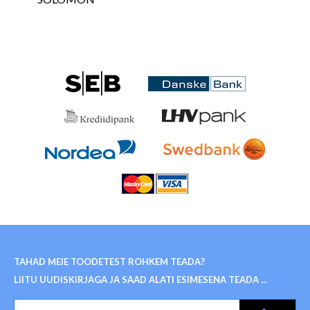
TAHAD MEIE TOODETEST ROHKEM TEADA?
LIITU UUDISKIRJAGA JA SAAD ALATI ESIMESENA TEADA ...