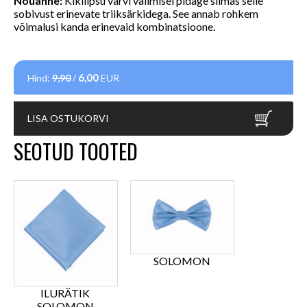
Nõuanne:
Kikilipsu värvi valimisel pidage silmas selle
sobivust erinevate triiksärkidega. See annab rohkem
võimalusi kanda erinevaid kombinatsioone.
6,00
Hind:
9,90
/
EUR
LISA OSTUKORVI
SEOTUD TOOTED
SOLOMON
ILURÄTIK
SOLOMON