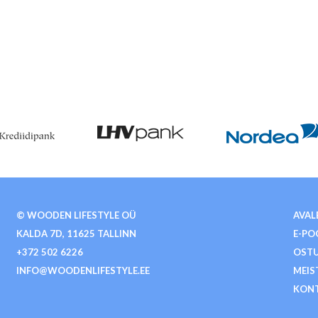
© WOODEN LIFESTYLE OÜ
AVAL
KALDA 7D, 11625 TALLINN
E-PO
+372 502 6226
OSTU
INFO@WOODENLIFESTYLE.EE
MEIS
KON