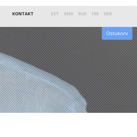
KONTAKT
EST
ENG
RUS
FIN
GER
Ostukorv