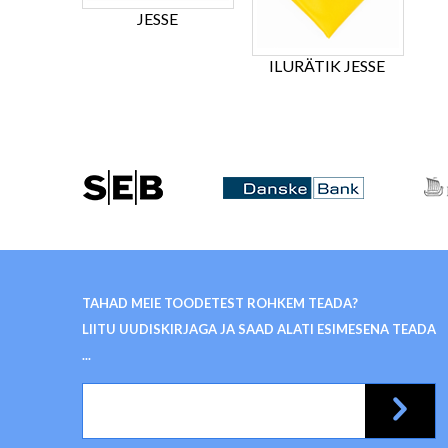
JESSE
ILURÄTIK JESSE
TAHAD MEIE TOODETEST ROHKEM TEADA?
LIITU UUDISKIRJAGA JA SAAD ALATI ESIMESENA TEADA
...