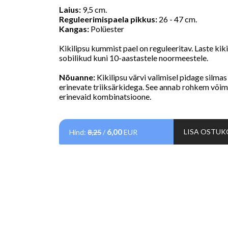
Laius:
9,5 cm.
Reguleerimispaela pikkus:
26 - 47 cm.
Kangas:
Polüester
Kikilipsu kummist pael on reguleeritav. Laste kik
sobilikud kuni 10-aastastele noormeestele.
Nõuanne:
Kikilipsu värvi valimisel pidage silmas
erinevate triiksärkidega. See annab rohkem võim
erinevaid kombinatsioone.
6,00
LISA OSTUK
Hind:
8,25
/
EUR