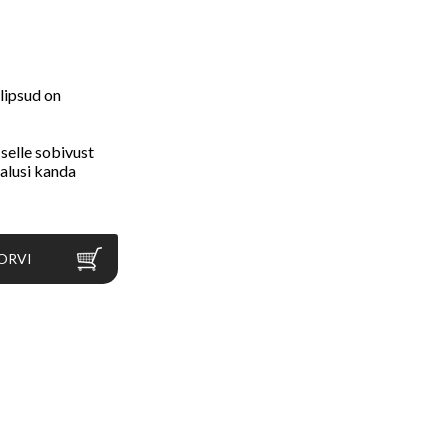
ilipsud on
 selle sobivust
alusi kanda
ORVI