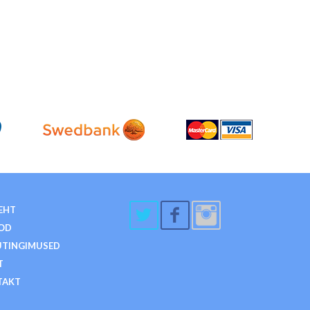
EHT
OD
TINGIMUSED
T
TAKT