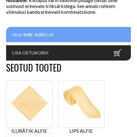
Nõuanne:
Kikilipsu värvi valimisel pidage silmas selle
sobivust erinevate triiksärkidega. See annab rohkem
võimalusi kanda erinevaid kombinatsioone.
6,00
Hind:
9,90
/
EUR
LISA OSTUKORVI
SEOTUD TOOTED
ILURÄTIK ALFIE
LIPS ALFIE