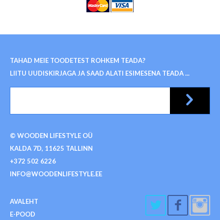
TAHAD MEIE TOODETEST ROHKEM TEADA?
LIITU UUDISKIRJAGA JA SAAD ALATI ESIMESENA TEADA ...
© WOODEN LIFESTYLE OÜ
KALDA 7D, 11625 TALLINN
+372 502 6226
INFO@WOODENLIFESTYLE.EE
AVALEHT
E-POOD