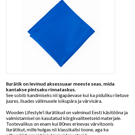
Ilurätik on levinud aksessuaar meeste seas, mida
kantakse pintsaku rinnataskus.
See sobib kandmiseks nii igapäevase kui ka piduliku riietuse
juures, lisades välimusele isikupära ja värvisära.
Wooden Lifestyle’i ilurätikud on valminud Eesti käsitööna ja
valmistamisel on kasutatud kõrgkvaliteetseid materjale.
Tootevalikus on enam kui 80nes erinevas värvitoonis
ilurätikut, mille hulgas nii klassikalisi toone, aga ka