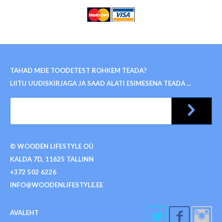
TAHAD MEIE TOODETEST ROHKEM TEADA?
LIITU UUDISKIRJAGA JA SAAD ALATI ESIMESENA TEADA ...
© WOODEN LIFESTYLE OÜ
KALDA 7D, 11625 TALLINN
+372 502 6226
INFO@WOODENLIFESTYLE.EE
AVALEHT