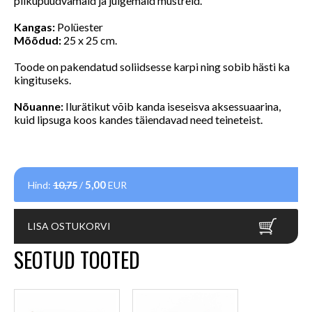
pilkupüüdvamaid ja julgemaid mustreid.
Kangas:
Polüester
Mõõdud:
25 x 25 cm.
Toode on pakendatud soliidsesse karpi ning sobib hästi ka
kingituseks.
Nõuanne:
Ilurätikut võib kanda iseseisva aksessuaarina,
kuid lipsuga koos kandes täiendavad need teineteist.
5,00
Hind:
10,75
/
EUR
LISA OSTUKORVI
SEOTUD TOOTED