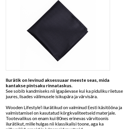
Ilurätik on levinud aksessuaar meeste seas, mida
kantakse pintsaku rinnataskus.
See sobib kandmiseks nii igapäevase kui ka piduliku riietuse
juures, lisades välimusele isikupära ja värvisära.
Wooden Lifestyle’i ilurätikud on valminud Eesti käsitööna ja
valmistamisel on kasutatud kõrgkvaliteetseid materjale.
Tootevalikus on enam kui 80nes erinevas värvitoonis
ilurätikut, mille hulgas nii klassikalisi toone, aga ka