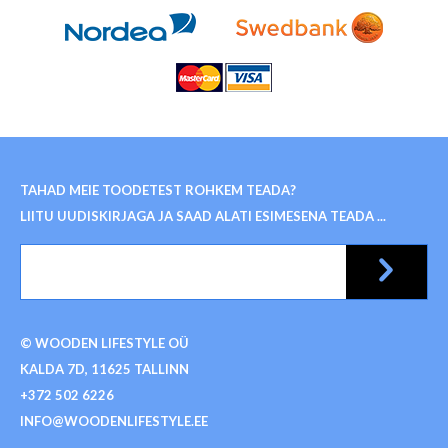
TAHAD MEIE TOODETEST ROHKEM TEADA?
LIITU UUDISKIRJAGA JA SAAD ALATI ESIMESENA TEADA ...
© WOODEN LIFESTYLE OÜ
KALDA 7D, 11625 TALLINN
+372 502 6226
INFO@WOODENLIFESTYLE.EE