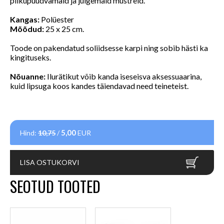
pilkupüüdvamaid ja julgemaid mustreid.
Kangas:
Polüester
Mõõdud:
25 x 25 cm.
Toode on pakendatud soliidsesse karpi ning sobib hästi ka
kingituseks.
Nõuanne:
Ilurätikut võib kanda iseseisva aksessuaarina,
kuid lipsuga koos kandes täiendavad need teineteist.
5,00
Hind:
10,75
/
EUR
LISA OSTUKORVI
SEOTUD TOOTED