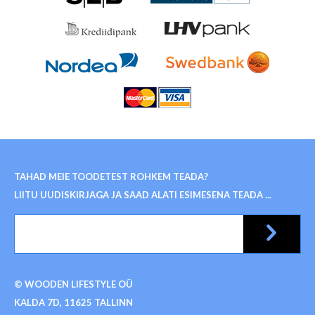
TAHAD MEIE TOODETEST ROHKEM TEADA?
LIITU UUDISKIRJAGA JA SAAD ALATI ESIMESENA TEADA ...
© WOODEN LIFESTYLE OÜ
KALDA 7D, 11625 TALLINN