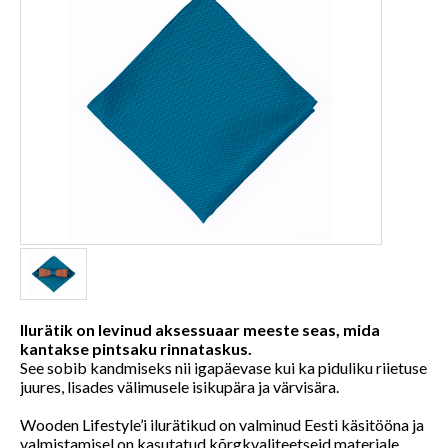
Ilurätik on levinud aksessuaar meeste seas, mida
kantakse pintsaku rinnataskus.
See sobib kandmiseks nii igapäevase kui ka piduliku riietuse
juures, lisades välimusele isikupära ja värvisära.
Wooden Lifestyle’i ilurätikud on valminud Eesti käsitööna ja
valmistamisel on kasutatud kõrgkvaliteetseid materjale.