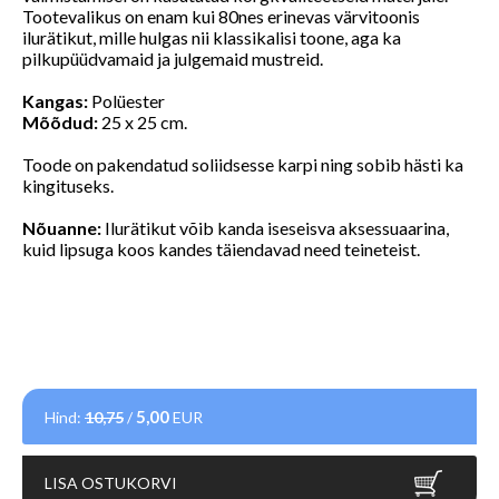
Tootevalikus on enam kui 80nes erinevas värvitoonis
ilurätikut, mille hulgas nii klassikalisi toone, aga ka
pilkupüüdvamaid ja julgemaid mustreid.
Kangas:
Polüester
Mõõdud:
25 x 25 cm.
Toode on pakendatud soliidsesse karpi ning sobib hästi ka
kingituseks.
Nõuanne:
Ilurätikut võib kanda iseseisva aksessuaarina,
kuid lipsuga koos kandes täiendavad need teineteist.
5,00
Hind:
10,75
/
EUR
LISA OSTUKORVI