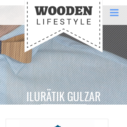
ILURÄTIK GULZAR