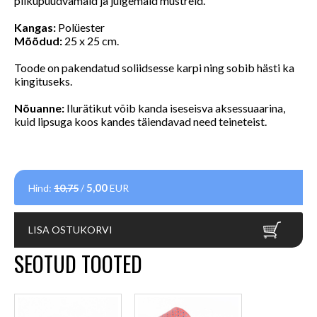
pilkupüüdvamaid ja julgemaid mustreid.
Kangas:
Polüester
Mõõdud:
25 x 25 cm.
Toode on pakendatud soliidsesse karpi ning sobib hästi ka
kingituseks.
Nõuanne:
Ilurätikut võib kanda iseseisva aksessuaarina,
kuid lipsuga koos kandes täiendavad need teineteist.
5,00
Hind:
10,75
/
EUR
LISA OSTUKORVI
SEOTUD TOOTED