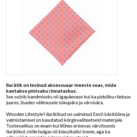
Ilurätik on levinud aksessuaar meeste seas, mida
kantakse pintsaku rinnataskus.
See sobib kandmiseks nii igapäevase kui ka piduliku riietuse
juures, lisades välimusele isikupära ja värvisära.
Wooden Lifestyle’i ilurätikud on valminud Eesti käsitööna ja
valmistamisel on kasutatud kõrgkvaliteetseid materjale.
Tootevalikus on enam kui 80nes erinevas värvitoonis
ilurätikut, mille hulgas nii klassikalisi toone, aga ka