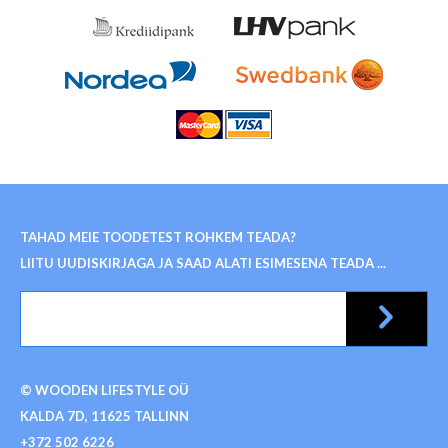
TAHAD MEIE TOODETEST ROHKEM TEADA?
LIITU UUDISKIRJAGA JA SAAD ALATI ESIMESENA TEADA ...
© WOODEN LIFESTYLE OÜ
KALDA 7D, 11625 TALLINN
+372 502 6226