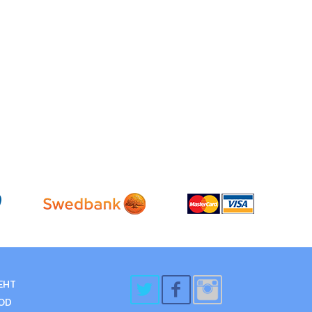
EHT
OD