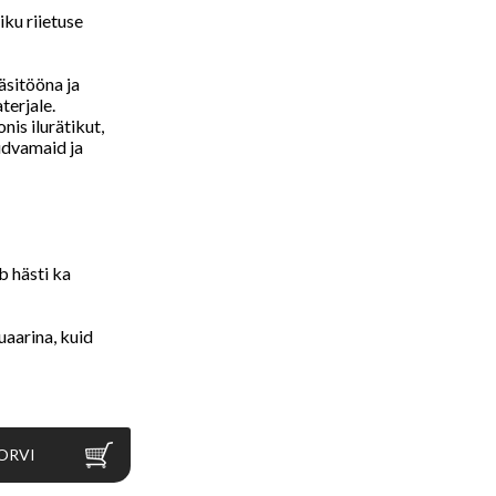
iku riietuse
äsitööna ja
terjale.
is ilurätikut,
üüdvamaid ja
b hästi ka
uaarina, kuid
ORVI