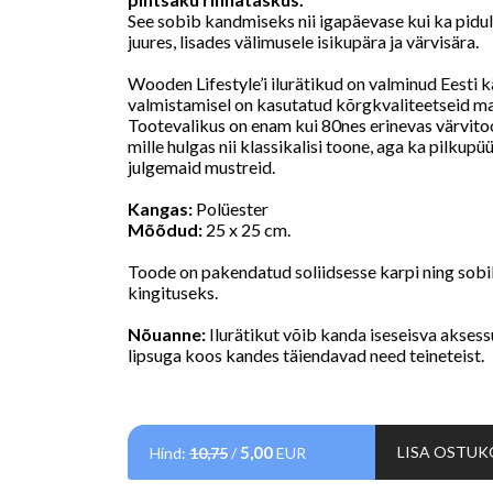
See sobib kandmiseks nii igapäevase kui ka pidul
juures, lisades välimusele isikupära ja värvisära.
Wooden Lifestyle’i ilurätikud on valminud Eesti k
valmistamisel on kasutatud kõrgkvaliteetseid ma
Tootevalikus on enam kui 80nes erinevas värvitoon
mille hulgas nii klassikalisi toone, aga ka pilkup
julgemaid mustreid.
Kangas:
Polüester
Mõõdud:
25 x 25 cm.
Toode on pakendatud soliidsesse karpi ning sobi
kingituseks.
Nõuanne:
Ilurätikut võib kanda iseseisva aksess
lipsuga koos kandes täiendavad need teineteist.
5,00
LISA OSTUK
Hind:
10,75
/
EUR