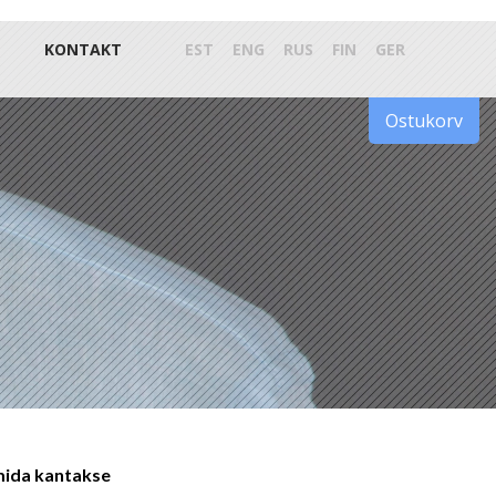
KONTAKT
EST
ENG
RUS
FIN
GER
Ostukorv
 mida kantakse