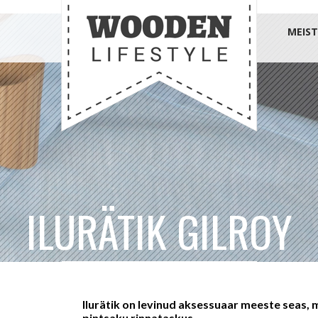
MEIST
ILURÄTIK GILROY
Ilurätik on levinud aksessuaar meeste seas,
pintsaku rinnataskus.