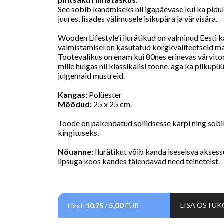
See sobib kandmiseks nii igapäevase kui ka pidul
juures, lisades välimusele isikupära ja värvisära.
Wooden Lifestyle’i ilurätikud on valminud Eesti k
valmistamisel on kasutatud kõrgkvaliteetseid ma
Tootevalikus on enam kui 80nes erinevas värvitoon
mille hulgas nii klassikalisi toone, aga ka pilkup
julgemaid mustreid.
Kangas:
Polüester
Mõõdud:
25 x 25 cm.
Toode on pakendatud soliidsesse karpi ning sobi
kingituseks.
Nõuanne:
Ilurätikut võib kanda iseseisva aksess
lipsuga koos kandes täiendavad need teineteist.
5,00
LISA OSTUK
Hind:
10,75
/
EUR