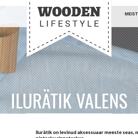
MEIST
ILURÄTIK VALENS
Ilurätik on levinud aksessuaar meeste seas,
pintsaku rinnataskus.