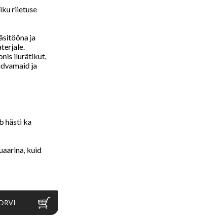
iku riietuse
äsitööna ja
terjale.
is ilurätikut,
üüdvamaid ja
b hästi ka
uaarina, kuid
ORVI