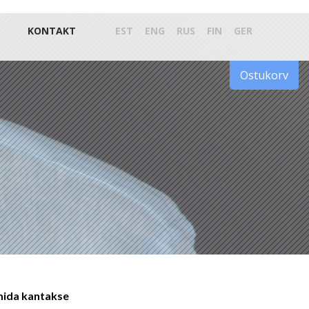
KONTAKT
EST
ENG
RUS
FIN
GER
Ostukorv
 mida kantakse