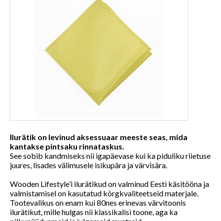
Ilurätik on levinud aksessuaar meeste seas, mida
kantakse pintsaku rinnataskus.
See sobib kandmiseks nii igapäevase kui ka piduliku riietuse
juures, lisades välimusele isikupära ja värvisära.
Wooden Lifestyle’i ilurätikud on valminud Eesti käsitööna ja
valmistamisel on kasutatud kõrgkvaliteetseid materjale.
Tootevalikus on enam kui 80nes erinevas värvitoonis
ilurätikut, mille hulgas nii klassikalisi toone, aga ka