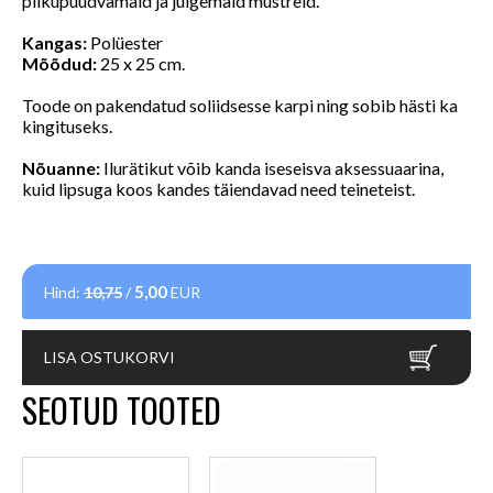
pilkupüüdvamaid ja julgemaid mustreid.
Kangas:
Polüester
Mõõdud:
25 x 25 cm.
Toode on pakendatud soliidsesse karpi ning sobib hästi ka
kingituseks.
Nõuanne:
Ilurätikut võib kanda iseseisva aksessuaarina,
kuid lipsuga koos kandes täiendavad need teineteist.
5,00
Hind:
10,75
/
EUR
LISA OSTUKORVI
SEOTUD TOOTED