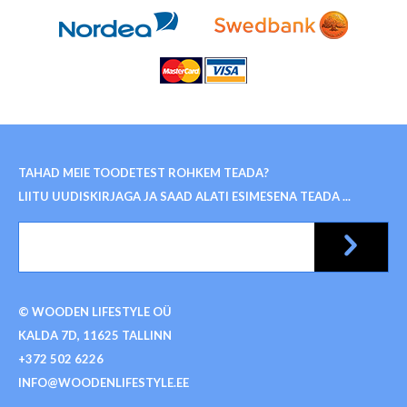
TAHAD MEIE TOODETEST ROHKEM TEADA?
LIITU UUDISKIRJAGA JA SAAD ALATI ESIMESENA TEADA ...
© WOODEN LIFESTYLE OÜ
KALDA 7D, 11625 TALLINN
+372 502 6226
INFO@WOODENLIFESTYLE.EE