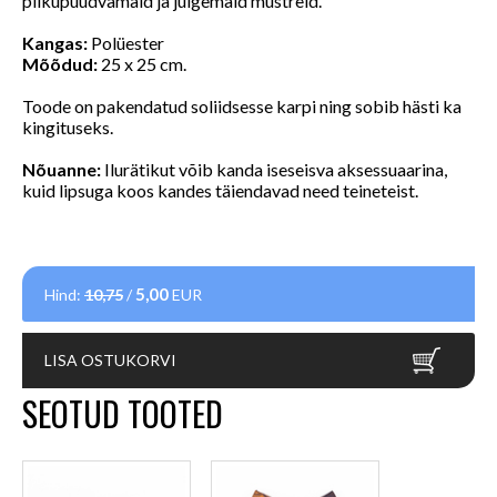
pilkupüüdvamaid ja julgemaid mustreid.
Kangas:
Polüester
Mõõdud:
25 x 25 cm.
Toode on pakendatud soliidsesse karpi ning sobib hästi ka
kingituseks.
Nõuanne:
Ilurätikut võib kanda iseseisva aksessuaarina,
kuid lipsuga koos kandes täiendavad need teineteist.
5,00
Hind:
10,75
/
EUR
LISA OSTUKORVI
SEOTUD TOOTED