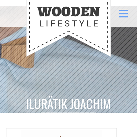
ILURÄTIK JOACHIM