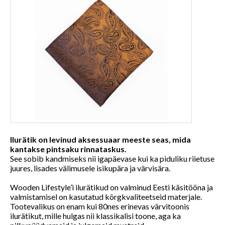
Ilurätik on levinud aksessuaar meeste seas, mida
kantakse pintsaku rinnataskus.
See sobib kandmiseks nii igapäevase kui ka piduliku riietuse
juures, lisades välimusele isikupära ja värvisära.
Wooden Lifestyle’i ilurätikud on valminud Eesti käsitööna ja
valmistamisel on kasutatud kõrgkvaliteetseid materjale.
Tootevalikus on enam kui 80nes erinevas värvitoonis
ilurätikut, mille hulgas nii klassikalisi toone, aga ka