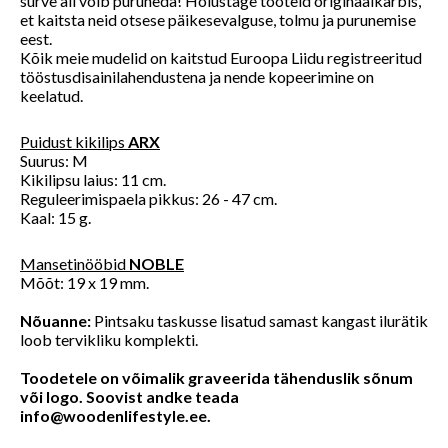
surve all võib puruneda! Hoiustage tooteid originaalkarbis,
et kaitsta neid otsese päikesevalguse, tolmu ja purunemise
eest.
Kõik meie mudelid on kaitstud Euroopa Liidu registreeritud
tööstusdisainilahendustena ja nende kopeerimine on
keelatud.
Puidust kikilips
ARX
Suurus: M
Kikilipsu laius: 11 cm.
Reguleerimispaela pikkus: 26 - 47 cm.
Kaal: 15 g.
Mansetinööbid
NOBLE
Mõõt: 19 x 19 mm.
Nõuanne:
Pintsaku taskusse lisatud samast kangast ilurätik
loob tervikliku komplekti.
Toodetele on võimalik graveerida tähenduslik sõnum
või logo. Soovist andke teada
info@woodenlifestyle.ee
.