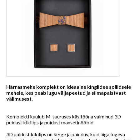
Härrasmehe komplekt on ideaalne kingiidee soliidsele
mehele, kes peab lugu väljapeetud ja silmapaistvast
välimusest.
Komplekti kuulub M-suuruses käsitööna valminud 3D
puidust kikilips ja puidust mansetinööbid.
3D puidust kikilips on kerge ja painduv, kuid liiga tugeva