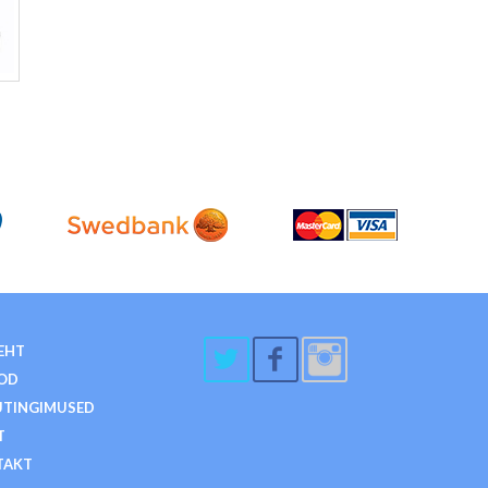
EHT
OD
TINGIMUSED
T
TAKT