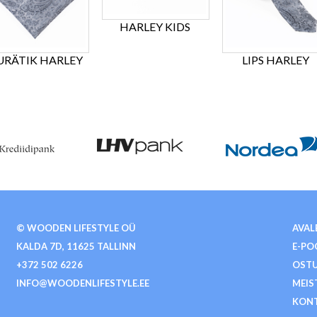
HARLEY KIDS
URÄTIK HARLEY
LIPS HARLEY
© WOODEN LIFESTYLE OÜ
AVAL
KALDA 7D, 11625 TALLINN
E-PO
+372 502 6226
OSTU
INFO@WOODENLIFESTYLE.EE
MEIS
KON