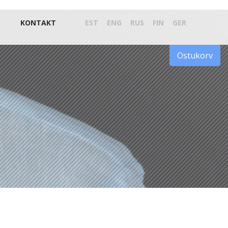
KONTAKT
EST
ENG
RUS
FIN
GER
Ostukorv