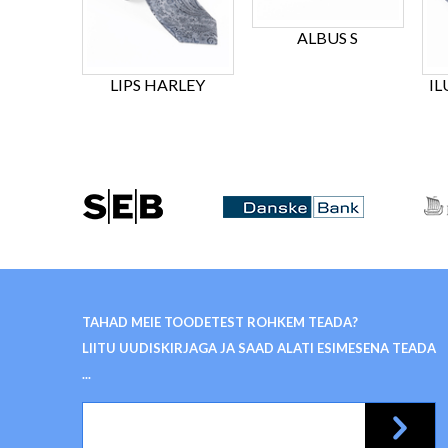
ALBUS S
LIPS HARLEY
IL
TAHAD MEIE TOODETEST ROHKEM TEADA?
LIITU UUDISKIRJAGA JA SAAD ALATI ESIMESENA TEADA
...