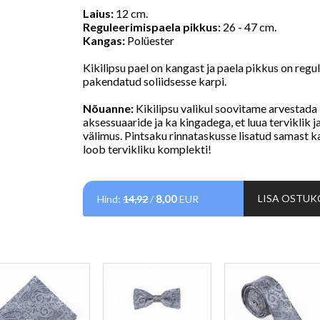
Laius:
12 cm.
Reguleerimispaela pikkus:
26 - 47 cm.
Kangas:
Polüester
Kikilipsu pael on kangast ja paela pikkus on regu
pakendatud soliidsesse karpi.
Nõuanne:
Kikilipsu valikul soovitame arvestada 
aksessuaaride ja ka kingadega, et luua terviklik ja
välimus.
Pintsaku rinnataskusse lisatud samast ka
loob tervikliku komplekti!
8,00
LISA OSTUK
Hind:
14,92
/
EUR