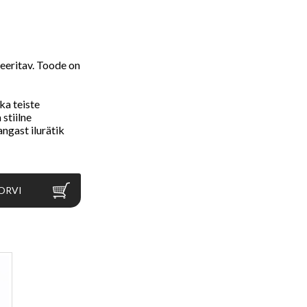
leeritav. Toode on
ka teiste
 stiilne
ngast ilurätik
ORVI