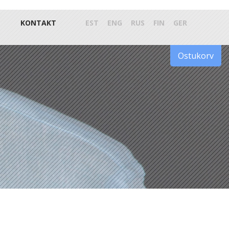
KONTAKT
EST
ENG
RUS
FIN
GER
Ostukorv