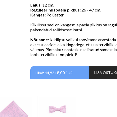
Laius:
12 cm.
Reguleerimispaela pikkus:
26 - 47 cm.
Kangas:
Polüester
Kikilipsu pael on kangast ja paela pikkus on regu
pakendatud soliidsesse karpi.
Nõuanne:
Kikilipsu valikul soovitame arvestada 
aksessuaaride ja ka kingadega, et luua terviklik ja
välimus.
Pintsaku rinnataskusse lisatud samast ka
loob tervikliku komplekti!
8,00
LISA OSTUK
Hind:
14,92
/
EUR