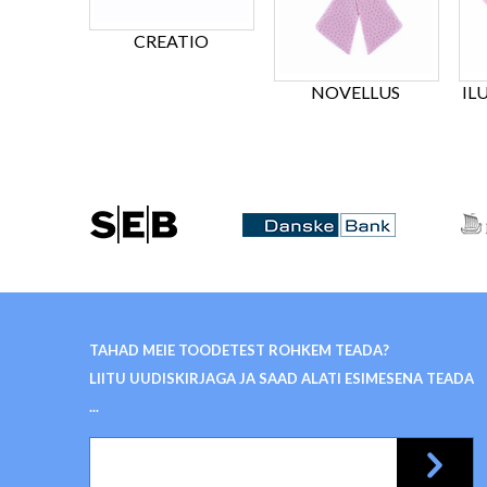
CREATIO
NOVELLUS
IL
TAHAD MEIE TOODETEST ROHKEM TEADA?
LIITU UUDISKIRJAGA JA SAAD ALATI ESIMESENA TEADA
...