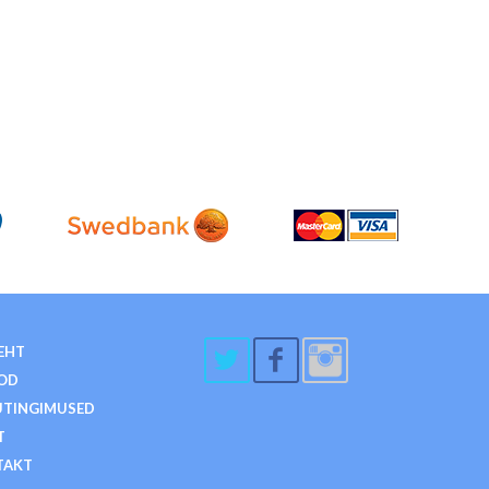
EHT
OD
TINGIMUSED
T
TAKT