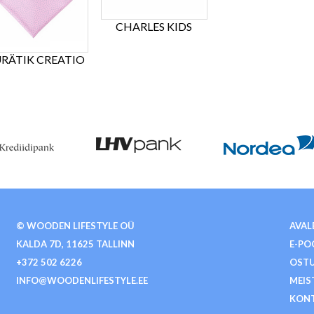
CHARLES KIDS
URÄTIK CREATIO
© WOODEN LIFESTYLE OÜ
AVAL
KALDA 7D, 11625 TALLINN
E-PO
+372 502 6226
OSTU
INFO@WOODENLIFESTYLE.EE
MEIS
KON