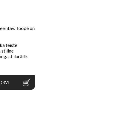
leeritav. Toode on
ka teiste
 stiilne
ngast ilurätik
ORVI