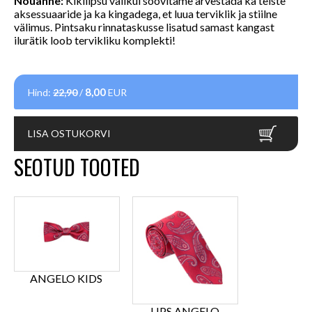
Nõuanne:
Kikilipsu valikul soovitame arvestada ka teiste
aksessuaaride ja ka kingadega, et luua terviklik ja stiilne
välimus.
Pintsaku rinnataskusse lisatud samast kangast
ilurätik loob tervikliku komplekti!
8,00
Hind:
22,90
/
EUR
LISA OSTUKORVI
SEOTUD TOOTED
ANGELO KIDS
LIPS ANGELO