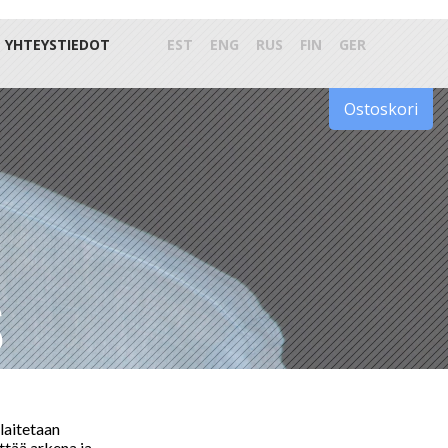
YHTEYSTIEDOT
EST
ENG
RUS
FIN
GER
Ostoskori
S
 laitetaan
ttää arkena ja