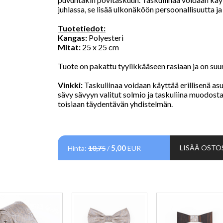
juhlassa, se lisää ulkonäköön persoonallisuutta j
Tuotetiedot:
Kangas:
Polyesteri
Mitat:
25 x 25 cm
Tuote on pakattu tyylikkääseen rasiaan ja on suu
Vinkki:
Taskuliinaa voidaan käyttää erillisenä as
sävy sävyyn valitut solmio ja taskuliina muodosta
toisiaan täydentävän yhdistelmän.
5,00
LISÄÄ OSTO
Hinta:
10,75
/
EUR