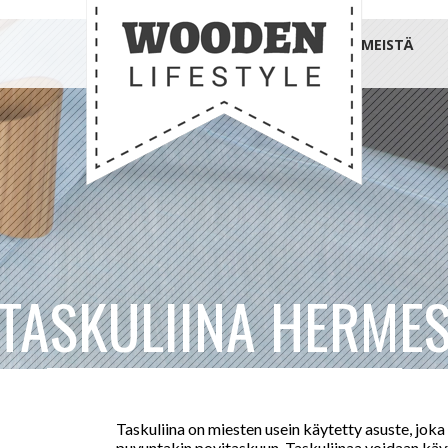
MEISTÄ
TASKULIINA HERME
Taskuliina on miesten usein käytetty asuste, joka
puvuntakin povitaskuun. Taskuliinaa voidaan käy