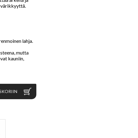
a värikkyyttä.
renmoinen lahja.
usteena, mutta
vat kauniin,
SKORIIN