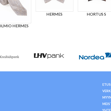
HERMES
HORTUS S
OLMIO HERMES
ETUS
VER
MYY
MEIS
YHTE