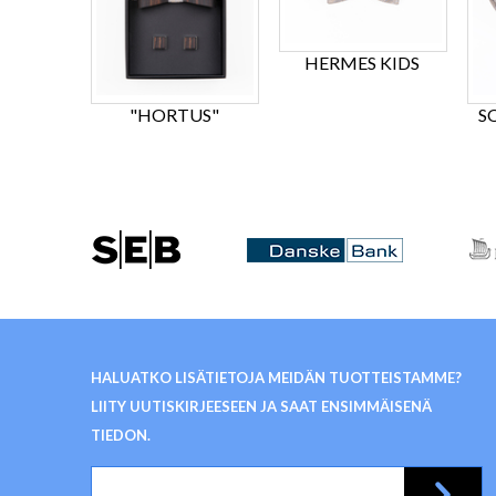
HERMES KIDS
"HORTUS"
S
HALUATKO LISÄTIETOJA MEIDÄN TUOTTEISTAMME?
LIITY UUTISKIRJEESEEN JA SAAT ENSIMMÄISENÄ
TIEDON.