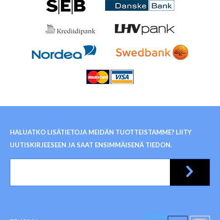
HALUATKO LISÄTIETOJA MEIDÄN TUOTTEISTAMME? LIITY
UUTISKIRJEESEEN JA SAAT ENSIMMÄISENÄ TIEDON.