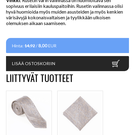
Vinkki:
Rusetin värin valinnassa on huomioitava sen
sopivuus erilaisiin kauluspaitoihin. Rusetin valinnassa olisi
hyvä huomioida myös muiden asusteiden ja myös kenkien
värisävyjä kokonaisvaltaisen ja tyylikkään ulkoisen
olemuksen aikaan saamiseen.
8,00
Hinta:
14,92
/
EUR
LISÄÄ OSTOSKORIIN
LIITTYVÄT TUOTTEET