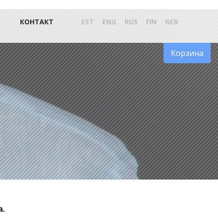
С
КОНТАКТ
EST
ENG
RUS
FIN
GER
Корзина
а.