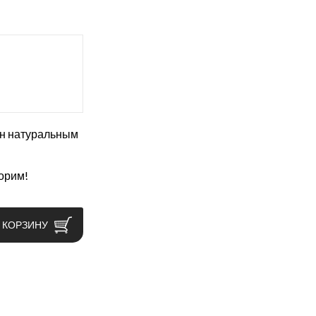
ан натуральным
орим!
 КОРЗИНУ