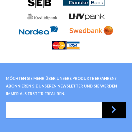
MÖCHTEN SIE MEHR ÜBER UNSERE PRODUKTE ERFAHREN?
ABONNIEREN SIE UNSEREN NEWSLETTER UND SIE WERDEN
IMMER ALS ERSTE*R ERFAHREN.