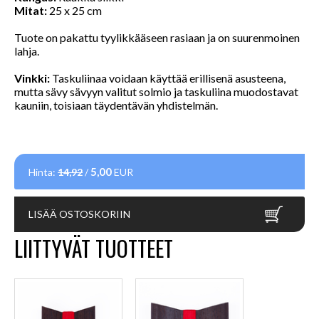
Mitat:
25 x 25 cm
Tuote on pakattu tyylikkääseen rasiaan ja on suurenmoinen
lahja.
Vinkki:
Taskuliinaa voidaan käyttää erillisenä asusteena,
mutta sävy sävyyn valitut solmio ja taskuliina muodostavat
kauniin, toisiaan täydentävän yhdistelmän.
5,00
Hinta:
14,92
/
EUR
LISÄÄ OSTOSKORIIN
LIITTYVÄT TUOTTEET